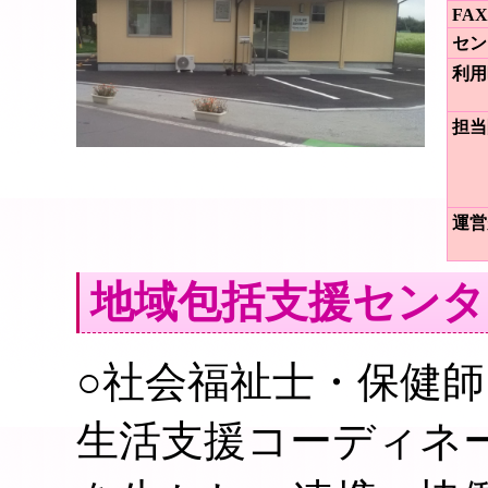
FAX
セン
利用
担当
運営
地域包括支援センタ
○社会福祉士・保健
生活支援コーディネ