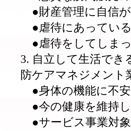
●財産管理に自信が
●虐待にあっている
●虐待をしてしまっ
3. 自立して生活で
防ケアマネジメント
●身体の機能に不安
●今の健康を維持し
●サービス事業対象